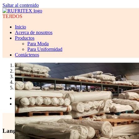
Saltar al contenido
TEJIDOS
Inicio
Acerca de nosotros
Productos
Para Moda
Para Uniformidad
Contáctenos
1
2
3
4
5
Previous
Next
TEJIDO
Language switcher